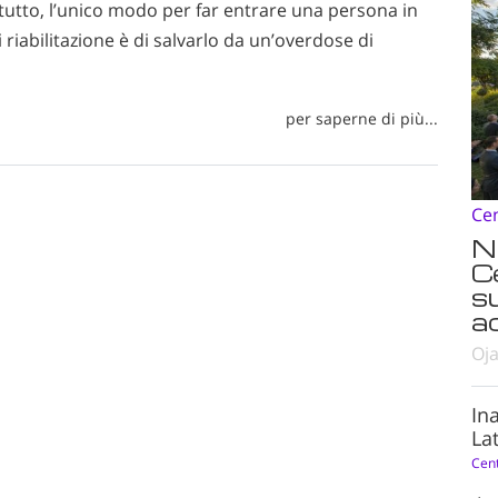
tto, l’unico modo per far entrare una persona in
iabilitazione è di salvarlo da un’overdose di
per saperne di più...
Ce
N
C
s
ad
Oja
In
Lat
Cen