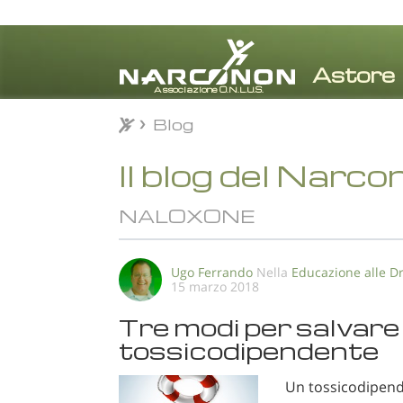
Blog
Blog
⨯
Il blog del Narco
NALOXONE
Ugo Ferrando
Nella
Educazione alle D
15 marzo 2018
Tre modi per salvare 
tossicodipendente
Un tossicodipend