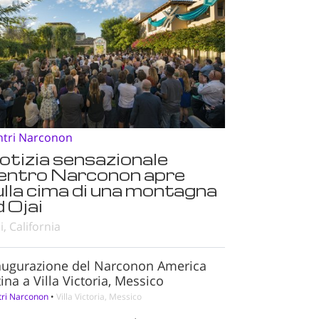
ntri Narconon
otizia sensazionale
entro Narconon apre
ulla cima di una montagna
 Ojai
i, California
augurazione del Narconon America
ina a Villa Victoria, Messico
tri Narconon
•
Villa Victoria, Messico