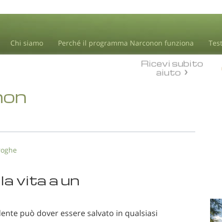
Chi siamo
Perché il programma Narconon funziona
Tes
Ricevi subito
aiuto
non
roghe
la vita a un
ente può dover essere salvato in qualsiasi