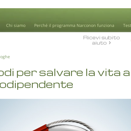
Chi siamo
Perché il programma Narconon funziona
Tes
Ricevi subito
aiuto
roghe
di per salvare la vita a
codipendente