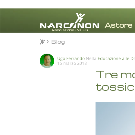
Blog
Blog
⨯
Ugo Ferrando
Nella
Educazione alle D
15 marzo 2018
Tre mo
tossi