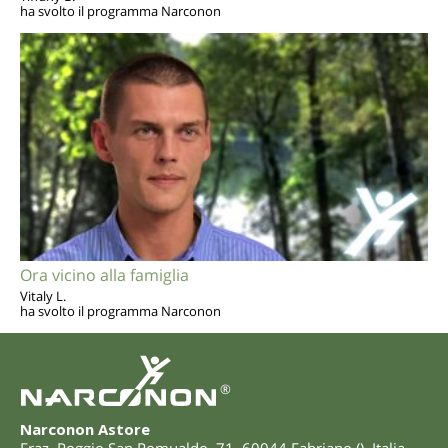
ha svolto il programma Narconon
Ora vicino alla famiglia
Vitaly L.
ha svolto il programma Narconon
®
Narconon Astore
Fraz. Poggio San Romualdo, 71
,
60044
Fabriano
(
),
Italia