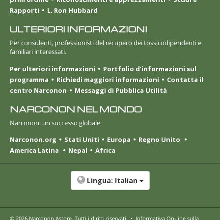
Rapporti
L. Ron Hubbard
ULTERIORI INFORMAZIONI
Per consulenti, professionisti del recupero dei tossicodipendenti e
familiari interessati.
Per ulteriori informazioni
Portfolio d’informazioni sul
programma
Richiedi maggiori informazioni
Contatta il
centro Narconon
Messaggi di Pubblica Utilità
NARCONON NEL MONDO
Narconon: un successo globale
Narconon.org
Stati Uniti
Europa
Regno Unito
America Latina
Nepal
Africa
Lingua:
Italian
© 2026
Narconon Astore
. Tutti i diritti riservati.
•
Informativa On-line sulla