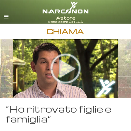
italiano
Tutte le zone/lingue
CHIAMA
“Ho ritrovato figlie e
famiglia”