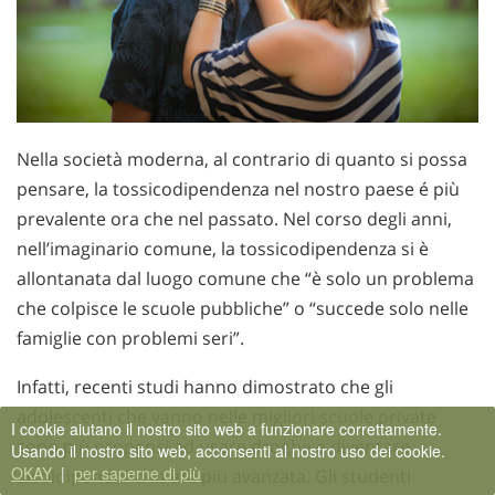
Nella società moderna, al contrario di quanto si possa
pensare, la tossicodipendenza nel nostro paese é più
prevalente ora che nel passato. Nel corso degli anni,
nell’imaginario comune, la tossicodipendenza si è
allontanata dal luogo comune che “è solo un problema
che colpisce le scuole pubbliche” o “succede solo nelle
famiglie con problemi seri”.
Infatti, recenti studi hanno dimostrato che gli
adolescenti che vanno nelle migliori scuole private
I cookie aiutano il nostro sito web a funzionare correttamente.
sono più propensi ad usare droghe e diventare
Usando il nostro sito web, acconsenti al nostro uso dei cookie.
OKAY
|
per saperne di più
alcoldipendenti in età più avanzata. Gli studenti